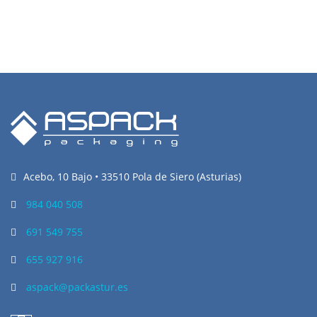
Acebo, 10 Bajo • 33510 Pola de Siero (Asturias)
984 040 508
691 549 755
655 927 916
aspack@packastur.es