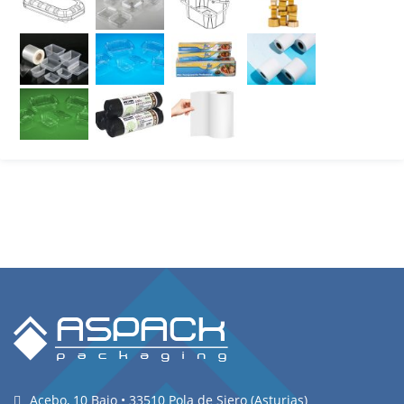
Acebo, 10 Bajo • 33510 Pola de Siero (Asturias)