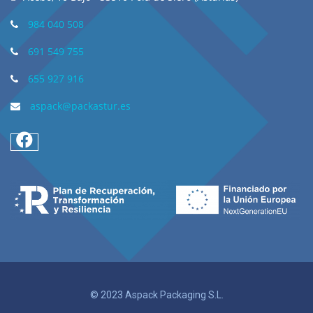
984 040 508
691 549 755
655 927 916
aspack@packastur.es
© 2023 Aspack Packaging S.L.